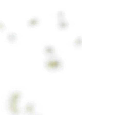
восемь макетов, каждый из которых хорош
по-своему. Например, плитка покажет
посетителям множество...