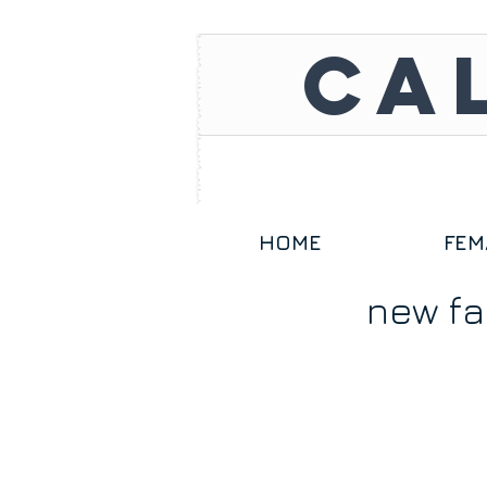
CA
HOME
FEM
new f