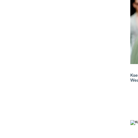
Ksenia _K for
Wea