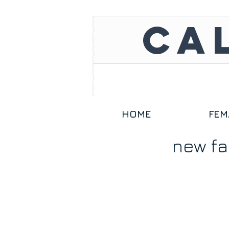
CA
HOME
FEM
new f