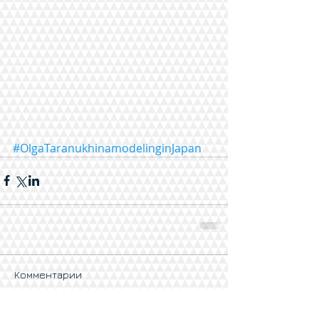
#OlgaTaranukhinamodelinginJapan
Комментарии