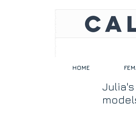
CA
HOME
FEM
Julia'
models