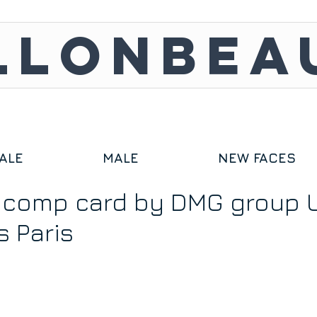
LLONBEA
ALE
MALE
NEW FACES
s comp card by DMG group 
 Paris