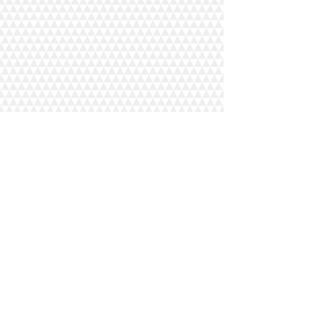
#lipsmagazinecallonbeautymodelsba
ngkok
Комментарии